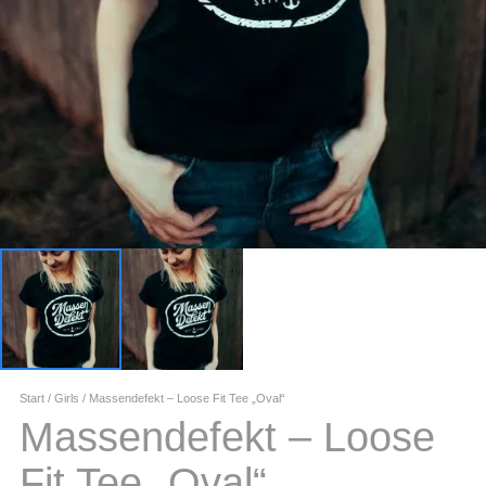
Start
/
Girls
/ Massendefekt – Loose Fit Tee „Oval“
Massendefekt – Loose
Fit Tee „Oval“