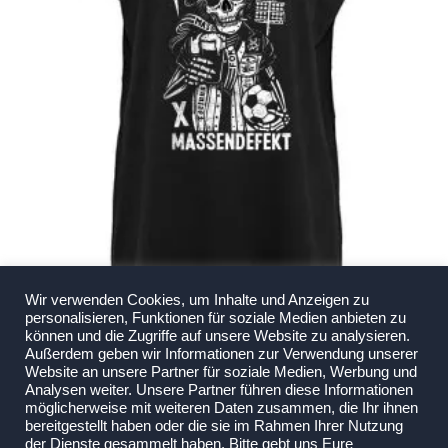
gewählt
werden
Wir verwenden Cookies, um Inhalte und Anzeigen zu
F95 x MD – „Loose fit tee“ schwarz Damen (Last Edition)
personalisieren, Funktionen für soziale Medien anbieten zu
€
25,00
können und die Zugriffe auf unsere Website zu analysieren.
Außerdem geben wir Informationen zur Verwendung unserer
Enthält 19% MwSt.
Website an unsere Partner für soziale Medien, Werbung und
zzgl.
Versand
Analysen weiter. Unsere Partner führen diese Informationen
Lieferzeit: ca. 3-4 Werktage
möglicherweise mit weiteren Daten zusammen, die Ihr ihnen
bereitgestellt haben oder die sie im Rahmen Ihrer Nutzung
Bei Lieferungen in Nicht-EU-Länder können zusätzliche Zölle, Steuern und Gebühren
der Dienste gesammelt haben. Bitte gebt uns Eure