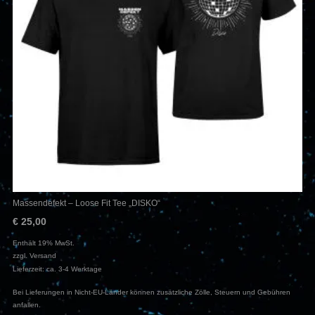
Massendefekt – Loose Fit Tee „DISKO“
€
25,00
Enthält 19% MwSt.
zzgl.
Versand
Lieferzeit: ca. 3-4 Werktage
Bei Lieferungen in Nicht-EU-Länder können zusätzliche Zölle, Steuern und Gebühren
anfallen.