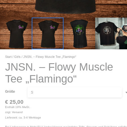
Start
/
Girls
/ JNSN. – Flowy Muscle Tee „Flamingo“
JNSN. – Flowy Muscle
Tee „Flamingo“
Größe
€
25,00
Enthält 19% MwSt.
zzgl.
Versand
Lieferzeit: ca. 3-4 Werktage
Bei Lieferungen in Nicht-EU-Länder können zusätzliche Zölle, Steuern und Gebühren anfalle