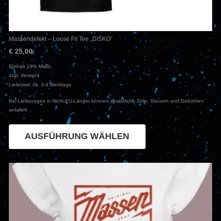
Massendefekt – Loose Fit Tee „DISKO“
€
25,00
Enthält 19% MwSt.
zzgl.
Versand
Lieferzeit: ca. 3-4 Werktage
Bei Lieferungen in Nicht-EU-Länder können zusätzliche Zölle, Steuern und Gebühren
anfallen.
Dieses
Produkt
AUSFÜHRUNG WÄHLEN
weist
mehrere
Varianten
auf.
Die
Optionen
können
auf
der