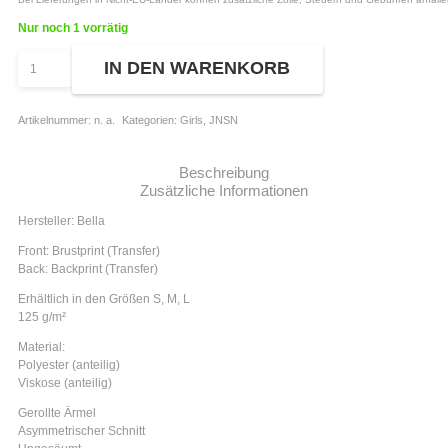
Nur noch 1 vorrätig
JNSN.
IN DEN WARENKORB
-
Flowy
Muscle
Artikelnummer:
n. a.
Kategorien:
Girls
,
JNSN
Tee
"Flamingo"
Menge
Beschreibung
Zusätzliche Informationen
Hersteller: Bella
Front: Brustprint (Transfer)
Back: Backprint (Transfer)
Erhältlich in den Größen S, M, L
125 g/m²
Material:
Polyester (anteilig)
Viskose (anteilig)
Gerollte Ärmel
Asymmetrischer Schnitt