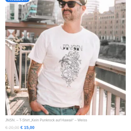
Produktseite
gewählt
werden
JNSN. – T-Shirt „Kein Punkrock auf Hawaii“ – Weiss
Ursprünglicher
Aktueller
€
20,00
€
15,00