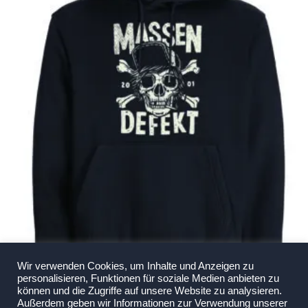
Optionen
können
auf
der
Produktseite
gewählt
werden
Wir verwenden Cookies, um Inhalte und Anzeigen zu
Massendefekt – Hoodie „Pauli“
personalisieren, Funktionen für soziale Medien anbieten zu
€
50,00
können und die Zugriffe auf unsere Website zu analysieren.
Außerdem geben wir Informationen zur Verwendung unserer
Enthält 19% MwSt.