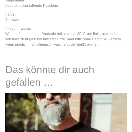
Ungesäumt
Legere, locker fallende Passform
Farbe:
Schwarz
Pflegehinweise:
Wir empfehlen unsere Produkte bei maximal 30°C von links zu waschen,
von links zu bügeln bei mittlerer Hitze. Aber bitte ohne Dampf! Außerdem
wenn möglich nicht chemisch waschen oder heiß trocknen.
Das könnte dir auch
gefallen …