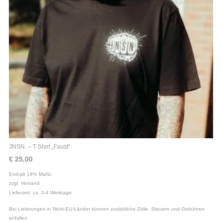
JNSN. – T-Shirt „Faust“
€
25,00
Enthält 19% MwSt.
zzgl.
Versand
Lieferzeit: ca. 3-4 Werktage
Bei Lieferungen in Nicht-EU-Länder können zusätzliche Zölle, Steuern und Gebühren
anfallen.