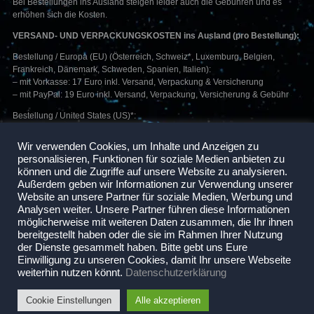
Bei Bestellungen ins Ausland steigen leider auch die Gebühren und es
erhöhen sich die Kosten.
VERSAND- UND VERPACKUNGSKOSTEN ins Ausland (pro Bestellung):
Bestellung / Europa (EU) (Österreich, Schweiz*, Luxemburg, Belgien,
Frankreich, Dänemark, Schweden, Spanien, Italien):
– mit Vorkasse: 17 Euro inkl. Versand, Verpackung & Versicherung
– mit PayPal: 19 Euro inkl. Versand, Verpackung, Versicherung & Gebühr
Bestellung / United States (US)*:
– mit Vorkasse: 30 Euro inkl. Versand, Verpackung & Versicherung
– mit Paypal: 32 Euro inkl. Versand, Verpackung, Versicherung & Gebühr
Wir verwenden Cookies, um Inhalte und Anzeigen zu
personalisieren, Funktionen für soziale Medien anbieten zu
* Die entstehenden Zollabgaben sowie Aus- und Einfuhrgebühren werden
können und die Zugriffe auf unsere Website zu analysieren.
zusätzlich berechnet.
Außerdem geben wir Informationen zur Verwendung unserer
Diese werden nach Eingang der Bestellung von uns ermittelt und Euch per
Website an unsere Partner für soziale Medien, Werbung und
E-Mail mitgeteilt.
Analysen weiter. Unsere Partner führen diese Informationen
möglicherweise mit weiteren Daten zusammen, die Ihr ihnen
bereitgestellt haben oder die sie im Rahmen Ihrer Nutzung
der Dienste gesammelt haben. Bitte gebt uns Eure
Einwilligung zu unseren Cookies, damit Ihr unsere Webseite
weiterhin nutzen könnt.
Datenschutzerklärung
Cookie Einstellungen
Alle akzeptieren