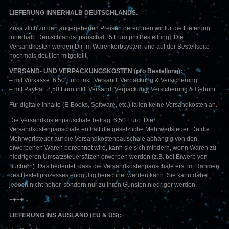
LIEFERUNG INNERHALB DEUTSCHLANDS.
Zusätzlich zu den angegebenen Preisen berechnen wir für die Lieferung
innerhalb Deutschlands pauschal [5 Euro pro Bestellung]. Die
Versandkosten werden Dir im Warenkorbsystem und auf der Bestellseite
nochmals deutlich mitgeteilt.
VERSAND- UND VERPACKUNGSKOSTEN (pro Bestellung):
– mit Vorkasse: 6,50 Euro inkl. Versand, Verpackung & Versicherung
– mit PayPal: 8,50 Euro inkl. Versand, Verpackung, Versicherung & Gebühr
Für digitale Inhalte (E-Books, Software, etc.) fallen keine Versandkosten an.
Die Versandkostenpauschale beträgt 6,50 Euro. Die
Versandkostenpauschale enthält die gesetzliche Mehrwertsteuer. Da die
Mehrwertsteuer auf die Versandkostenpauschale abhängig von den
erworbenen Waren berechnet wird, kann sie sich mindern, wenn Waren zu
niedrigeren Umsatzsteuersätzen erworben werden (z.B. bei Erwerb von
Büchern). Das bedeutet, dass die Versandkostenpauschale erst im Rahmen
des Bestellprozesses endgültig berechnet werden kann. Sie kann dabei
jedoch nicht höher, sondern nur zu Ihren Gunsten niedriger werden.
++++
LIEFERUNG INS AUSLAND (EU & US):