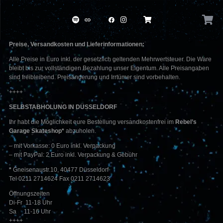
link
facebook
Preise, Versandkosten und Lieferinformationen:
Alle Preise in Euro inkl. der gesetzlich geltenden Mehrwertsteuer. Die Ware
bleibt bis zur vollständigen Bezahlung unser Eigentum. Alle Preisangaben
sind freibleibend. Preisänderung und Irrtümer sind vorbehalten.
++++
SELBSTABHOLUNG IN DÜSSELDORF
Ihr habt die Möglichkeit eure Bestellung versandkostenfrei im
Rebel’s
Garage Skateshop*
abzuholen.
– mit Vorkasse: 0 Euro inkl. Verpackung
– mit PayPal: 2 Euro inkl. Verpackung & Gebühr
*
Gneisenaustr.10, 40477 Düsseldorf
Tel 0211 2714624 Fax 0211 2714623
Öffnungszeiten
Di-Fr 11-18 Uhr
Sa 11-16 Uhr
++++