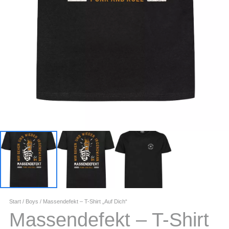
Start
/
Boys
/ Massendefekt – T-Shirt „Auf Dich“
Massendefekt – T-Shirt