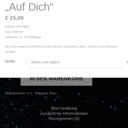
„Auf Dich“
€
25,00
Enthält 19% MwSt.
zzgl.
Versand
Lieferzeit: ca. 3-4 Werktage
Bei Lieferungen in Nicht-EU-Länder können zusätzliche Zölle, Steuern und Gebühren
anfallen.
Größe
Massendefekt
IN DEN WARENKORB
-
T-
Shirt
Artikelnummer:
n. a.
Kategorie:
Boys
"Auf
Dich"
Menge
Beschreibung
Zusätzliche Informationen
Rezensionen (0)