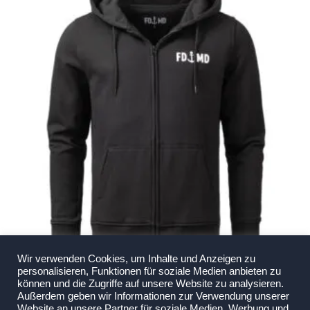
können
auf
der
Produktseite
gewählt
werden
Wir verwenden Cookies, um Inhalte und Anzeigen zu
F95 x MD – Sweatjacke schwarz Herren
personalisieren, Funktionen für soziale Medien anbieten zu
€
54,95
können und die Zugriffe auf unsere Website zu analysieren.
Außerdem geben wir Informationen zur Verwendung unserer
Enthält 19% MwSt.
Website an unsere Partner für soziale Medien, Werbung und