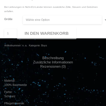
Bei Lieferungen in Nicht-EU-Länder können zusätzliche Zölle, Steuern und Gebühren
anfallen.
Größe
Massendefekt
IN DEN WARENKORB
-
T-
Shirt
Artikelnummer:
n. a.
Kategorie:
Boys
"Pauli"
Menge
Beschreibung
Zusätzliche Informationen
Rezensionen (0)
Material:
100% Baumwolle
Farbe:
Schwarz
Pflegehinweise: