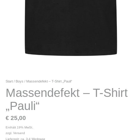
Start
/
Boys
/ Massendefekt – T-Shirt „Pauli“
Massendefekt – T-Shirt
„Pauli“
€
25,00
Enthält 19% MwSt.
zzgl.
Versand
Lieferzeit: ca. 3-4 Werktage