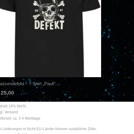
assendefekt – T-Shirt „Pauli“
25,00
thält 19% MwSt.
gl.
Versand
eferzeit: ca. 3-4 Werktage
i Lieferungen in Nicht-EU-Länder können zusätzliche Zölle,