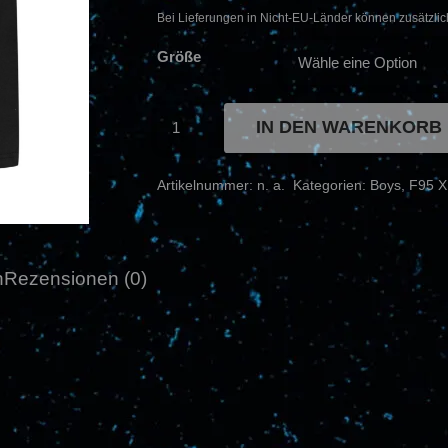
Bei Lieferungen in Nicht-EU-Länder können zusätzlic
Größe
F95
IN DEN WARENKORB
x
MD
-
Artikelnummer:
n. a.
Kategorien:
Boys
,
F95 
T-
Shirt
schwarz
Herren
(Last
n
Rezensionen (0)
Edition)
Menge