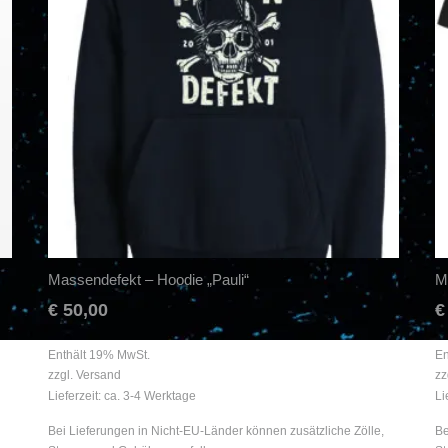
Massendefekt – Hoodie „Pauli“
M
€
50,00
€
Enthält 19% MwSt.
En
zzgl.
Versand
zz
Lieferzeit: ca. 3-4 Werktage
Li
Bei Lieferungen in Nicht-EU-Länder können zusätzliche Zölle,
Be