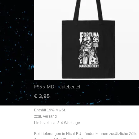
F95 x MD – Jutebeutel
€
3,95
Enthält 19% MwSt.
zzgl.
Versand
Lieferzeit: ca. 3-4 Werktage
Bei Lieferungen in Nicht-EU-Länder können zusätzliche Zölle,