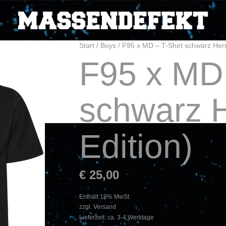
Start
/
Boys
/ F95 x MD – T-Shirt schwarz Herr
F95 x MD 
schwarz H
Edition)
€
25,00
Enthält 19% MwSt.
zzgl.
Versand
Lieferzeit: ca. 3-4 Werktage