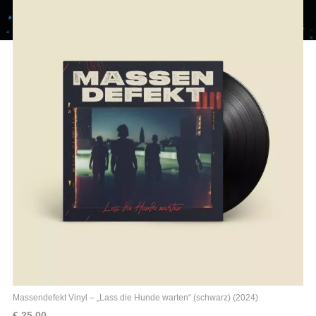
Massendefekt Vinyl – „Lass die Hunde warten“ (schwarz) (2024)
€
25,00