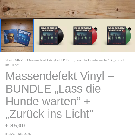
Start
/
VINYL
/ Massendefekt Vinyl – BUNDLE „Lass die Hunde warten“ + „Zurück
ins Licht“
Massendefekt Vinyl –
BUNDLE „Lass die
Hunde warten“ +
„Zurück ins Licht“
€
35,00
Enthält 19% MwSt.