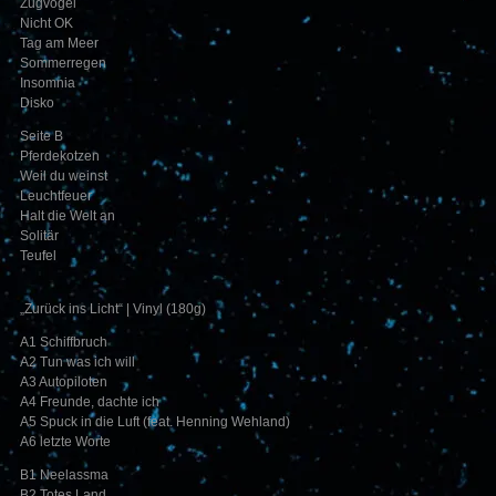
Zugvögel
Nicht OK
Tag am Meer
Sommerregen
Insomnia
Disko
Seite B
Pferdekotzen
Weil du weinst
Leuchtfeuer
Halt die Welt an
Solitär
Teufel
„Zurück ins Licht“ | Vinyl (180g)
A1 Schiffbruch
A2 Tun was ich will
A3 Autopiloten
A4 Freunde, dachte ich
A5 Spuck in die Luft (feat. Henning Wehland)
A6 letzte Worte
B1 Neelassma
B2 Totes Land