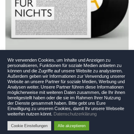
Wir verwenden Cookies, um Inhalte und Anzeigen zu
JNSN. | SOUNDTRACK FÜR NICHTS – EP
personalisieren, Funktionen für soziale Medien anbieten zu
€
10,00
können und die Zugriffe auf unsere Website zu analysieren.
Außerdem geben wir Informationen zur Verwendung unserer
Enthält 19% MwSt.
Website an unsere Partner für soziale Medien, Werbung und
zzgl.
Versand
Analysen weiter. Unsere Partner führen diese Informationen
Lieferzeit: ca. 3-4 Werktage
möglicherweise mit weiteren Daten zusammen, die Ihr ihnen
bereitgestellt haben oder die sie im Rahmen Ihrer Nutzung
Bei Lieferungen in Nicht-EU-Länder können zusätzliche Zölle, Steuern und Gebühren
der Dienste gesammelt haben. Bitte gebt uns Eure
anfallen.
Einwilligung zu unseren Cookies, damit Ihr unsere Webseite
weiterhin nutzen könnt.
Datenschutzerklärung
IN DEN WARENKORB
Cookie Einstellungen
Alle akzeptieren