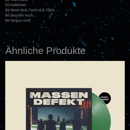
B3 Autikörper
B4 Mehr! (feat. Ferris & B-Tight)
B5 Daumen hoch
B6 Vergiss nicht
Ähnliche Produkte