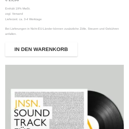
Enthält 19% MwSt.
zzgl.
Versand
Lieferzeit: ca. 3-4 Werktage
Bei Lieferungen in Nicht-EU-Länder können zusätzliche Zölle, Steuern und Gebühren
anfallen.
IN DEN WARENKORB