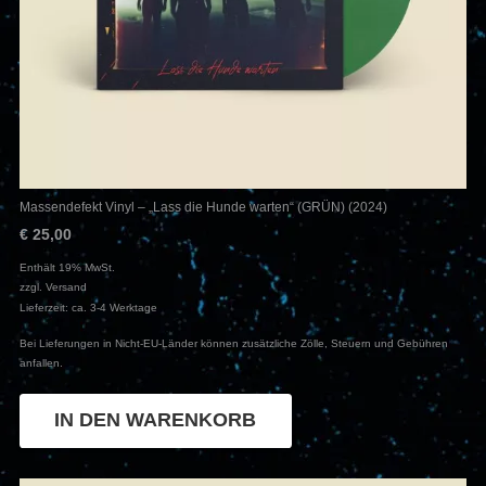
Massendefekt Vinyl – „Lass die Hunde warten“ (GRÜN) (2024)
€
25,00
Enthält 19% MwSt.
zzgl.
Versand
Lieferzeit: ca. 3-4 Werktage
Bei Lieferungen in Nicht-EU-Länder können zusätzliche Zölle, Steuern und Gebühren
anfallen.
IN DEN WARENKORB