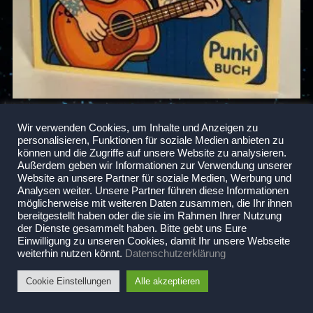
Der JNSN. macht Musik Punki Buch
Wir verwenden Cookies, um Inhalte und Anzeigen zu
€
8,00
personalisieren, Funktionen für soziale Medien anbieten zu
Enthält 19% MwSt.
können und die Zugriffe auf unsere Website zu analysieren.
zzgl.
Versand
Außerdem geben wir Informationen zur Verwendung unserer
Bei Lieferungen in Nicht-EU-Länder können zusätzliche Zölle, Steuern und Gebühren
Website an unsere Partner für soziale Medien, Werbung und
anfallen.
Analysen weiter. Unsere Partner führen diese Informationen
möglicherweise mit weiteren Daten zusammen, die Ihr ihnen
bereitgestellt haben oder die sie im Rahmen Ihrer Nutzung
IN DEN WARENKORB
der Dienste gesammelt haben. Bitte gebt uns Eure
Einwilligung zu unseren Cookies, damit Ihr unsere Webseite
weiterhin nutzen könnt.
Datenschutzerklärung
Cookie Einstellungen
Alle akzeptieren